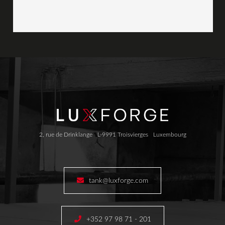
2, rue de Drinklange
L-9991 Troisvierges
Luxembourg
tank@luxforge.com
+352 97 98 71 - 201